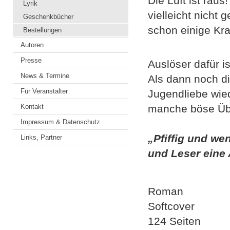
Die Luft ist rau
Lyrik
vielleicht nicht
Geschenkbücher
schon einige Kr
Bestellungen
Autoren
Presse
Auslöser dafür i
News & Termine
Als dann noch di
Für Veranstalter
Jugendliebe wied
Kontakt
manche böse Übe
Impressum & Datenschutz
„Pfiffig und we
Links, Partner
und Leser eine 
Roman
Softcover
124 Seiten