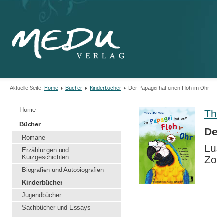
Aktuelle Seite:
Home
Bücher
Kinderbücher
Der Papagei hat einen Floh im Ohr
Home
Th
Bücher
De
Romane
Lu
Erzählungen und
Kurzgeschichten
Zo
Biografien und Autobiografien
Kinderbücher
Jugendbücher
Sachbücher und Essays