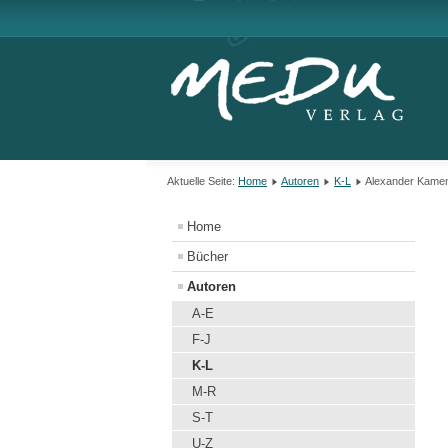
Aktuelle Seite:
Home
Autoren
K-L
Alexander Kame
Home
Bücher
Autoren
A-E
F-J
K-L
M-R
S-T
U-Z