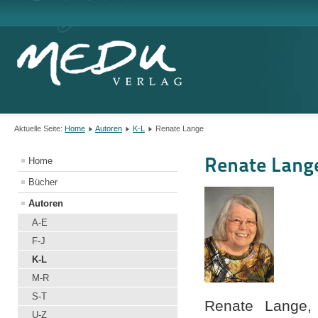
Aktuelle Seite:
Home
Autoren
K-L
Renate Lange
Renate Lang
Home
Bücher
Autoren
A-E
F-J
K-L
M-R
S-T
Renate Lange, 
U-Z